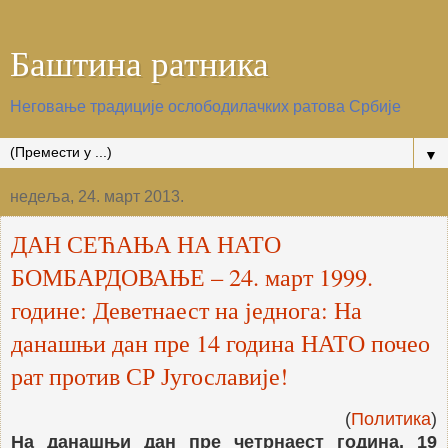
Баштина ратника
Неговање традиције ослободилачких ратова Србије
▼
недеља, 24. март 2013.
ДАН СЕЋАЊА НА НАТО
БОМБАРДОВАЊЕ – 24. март 1999.
године: Деветнаест на једнога: На
данашњи дан пре 14 година НАТО почео
рат против СР Југославије!
(
Политика
)
На данашњи дан пре четрнаест година, 19