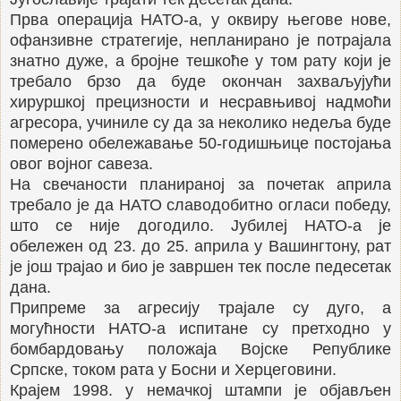
Прва операција НАТО-а, у оквиру његове нове,
офанзивне стратегије, непланирано је потрајала
знатно дуже, а бројне тешкоће у том рату који је
требало брзо да буде окончан захваљујући
хируршкој прецизности и несравњивој надмоћи
агресора, учиниле су да за неколико недеља буде
померено обележавање 50-годишњице постојања
овог војног савеза.
На свечаности планираној за почетак априла
требало је да НАТО славодобитно огласи победу,
што се није догодило. Јубилеј НАТО-а је
обележен од 23. до 25. априла у Вашингтону, рат
је још трајао и био је завршен тек после педесетак
дана.
Припреме за агресију трајале су дуго, а
могућности НАТО-а испитане су претходно у
бомбардовању положаја Војске Републике
Српске, током рата у Босни и Херцеговини.
Крајем 1998. у немачкој штампи је објављен