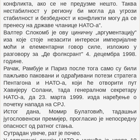
конфликта, ако се не предузме нешто. Таква
нестабилност у региону би могла да угрози
стабилност и безбедност и конфликти могу да се
пренесу на државе чланице НАТО-а”.
Валтер Слокомб је ову циничну „аргументацију”
иза које стоје незасити интереси империјалне
моћи и елементарни говор силе, изложио у
разговору за „Де фолксрант” 4. децембра 1998.
године.
Рачак, Рамбује и Париз после тога само су били
пажљиво паковани и одрађивани потези стратега
Пентагона и НАТО-а, који ће отворити пут
Хавијеру Солани, тада генералном секретару
НАТО-а, да 23. марта 1999. изда наређење о
почетку напада на СРЈ.
Истог дана, Момир Булатовић, тадашњи
југословенски премијер, прогласио је непосредну
опасност од ратног стања.
Сутрадан увече, рат је почео.