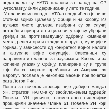
податак да су НАТО планови за напад на СР
Југославију били дефинисани у лето те године.
“У планирању напада НАТО-а предвиђено је више
стотина војних циљева у Србији и на Косову. Из
дугачке листе циљева изабрани су за случај
потребе и приоритетни циљеви, у које су убрајани
уређаји за противваздушну одбрану, командна
места, репетитори и складишта оружја, муниције и
горива, у зависности од конкретног војног налога
и актуелне војне ситуације. Савезници су
направили и планове за заузимање Косова и за
копнени улазак у Србију, планиране су и трупе
које би се морале пребацити из Америке за
Европу”, послала је неколико месеци пре почетка
рата Лотра Рил.
Пошто за почетак агресије није добијен мандат
УН, стратези НАТО-а су заобилажењем одредби
Повеље УН цинично, елементарно силеџијски
проширили значење Члана 51 Повеље УН који
каже да је „насиље легитимно, али искључиво у