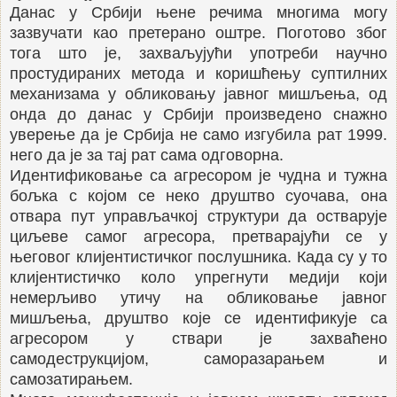
Данас у Србији њене речима многима могу
зазвучати као претерано оштре. Поготово због
тога што је, захваљујући употреби научно
простудираних метода и коришћењу суптилних
механизама у обликовању јавног мишљења, од
онда до данас у Србији произведено снажно
уверење да је Србија не само изгубила рат 1999.
него да је за тај рат сама одговорна.
Идентификовање са агресором је чудна и тужна
бољка с којом се неко друштво суочава, она
отвара пут управљачкој структури да остварује
циљеве самог агресора, претварајући се у
његовог клијентистичког послушника. Када су у то
клијентистичко коло упрегнути медији који
немерљиво утичу на обликовање јавног
мишљења, друштво које се идентификује са
агресором у ствари је захваћено
самодеструкцијом, саморазарањем и
самозатирањем.