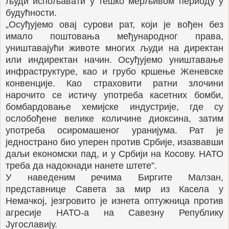
људи испољавати у тешко мерљивом периоду у
будућности.
„Осуђујемо овај сурови рат, који је вођен без
имало поштовања међународног права,
уништавајући животе многих људи на директан
или индиректан начин. Осуђујемо уништавање
инфраструктуре, као и грубо кршење Женевске
конвенције. Као страховити ратни злочини
нарочито се истичу употреба касетних бомби,
бомбардовање хемијске индустрије, где су
ослобођене велике количине диоксина, затим
употреба осиромашеног уранијума. Рат је
једнострано био уперен против Србије, изазвавши
даљи економски пад, и у Србији на Косову. НАТО
треба да надокнади нанете штете”.
У наведеним речима Биргите Малзан,
представнице Савета за мир из Касела у
Немачкој, језгровито је изнета оптужница против
агресије НАТО-а на Савезну Републику
Југославију.