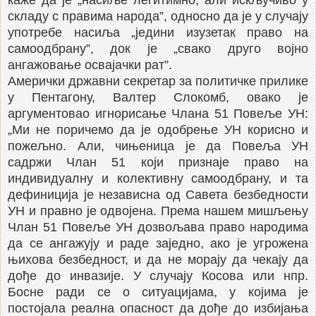
складу с правима народа”, односно да је у случају
употребе насиља „једини изузетак право на
самоодбрану”, док је „свако друго војно
ангажовање освајачки рат”.
Амерички државни секретар за политичке прилике
у Пентагону, Валтер Слокомб, овако је
аргументовао игнорисање Члана 51 Повеље УН:
„Ми не поричемо да је одобрење УН корисно и
пожељно. Али, чињеница је да Повеља УН
садржи Члан 51 који признаје право на
индивидуалну и колективну самоодбрану, и та
дефиниција је независна од Савета безбедности
УН и правно је одвојена. Према нашем мишљењу
Члан 51 Повеље УН дозвољава право народима
да се ангажују и раде заједно, ако је угрожена
њихова безбедност, и да не морају да чекају да
дође до инвазије. У случају Косова или нпр.
Босне ради се о ситуацијама, у којима је
постојала реална опасност да дође до избијања