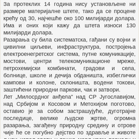
За протеклих 14 година нису установљене ни
размере материјалне штете, тако да се процене
крећу од 30, најчешће око 100 милијарди долара.
Има и оних који кажу да штета износи 130
милијарди долара.
Разарања су била систематска, гађани су војни и
цивилни циљеви, инфраструктура, постројења
електроенегретског система, путне комуникације,
мостови, центри телекомуникационе мреже,
петрохемијски комбинати, градови и села,
болнице, школе и дечија обданишта, избеглички
кампови и колоне, склоништа, водени токови,
заштићени природни паркови, чак и затвори.
Лет „Милосрдног анђела” над СР Југославијом,
над Србијом и Косовом и Метохијом поготово,
оставио је за собом застрашујуће, дуготрајне
последице, велике људске жртве, огромна
разарања, загађену природну средину и отрове
чије ће се погубно дејство по здравље и животе