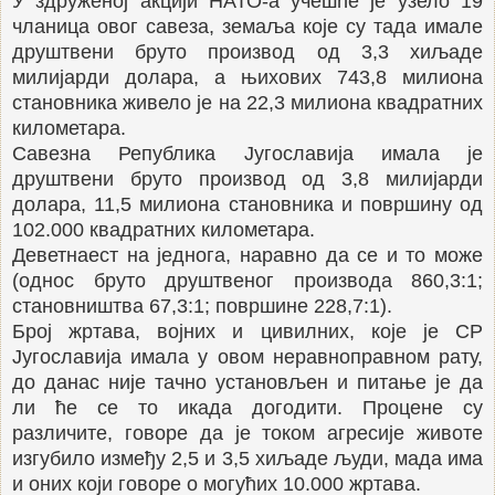
У здруженој акцији НАТО-а учешће је узело 19
чланица овог савеза, земаља које су тада имале
друштвени бруто производ од 3,3 хиљаде
милијарди долара, а њихових 743,8 милиона
становника живело је на 22,3 милиона квадратних
километара.
Савезна Република Југославија имала је
друштвени бруто производ од 3,8 милијарди
долара, 11,5 милиона становника и површину од
102.000 квадратних километара.
Деветнаест на једнога, наравно да се и то може
(однос бруто друштвеног производа 860,3:1;
становништва 67,3:1; површине 228,7:1).
Број жртава, војних и цивилних, које је СР
Југославија имала у овом неравноправном рату,
до данас није тачно установљен и питање је да
ли ће се то икада догодити. Процене су
различите, говоре да је током агресије животе
изгубило између 2,5 и 3,5 хиљаде људи, мада има
и оних који говоре о могућих 10.000 жртава.