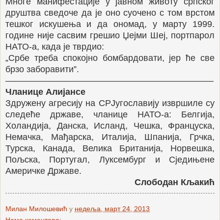
Многе манифестације у јавном животу српског
друштва сведоче да је оно суочено с том врстом
тешког искушења и да ономад, у марту 1999.
године није сасвим грешио Џејми Шеј, портпарол
НАТО-а, када је тврдио:
„Србе треба спокојно бомбардовати, јер ће све
брзо заборавити”.
———————————————————————–
Чланице Алијансе
Здружену агресију на СРЈугославију извршиле су
следеће државе, чланице НАТО-а: Белгија,
Холандија, Данска, Исланд, Чешка, Француска,
Немачка, Мађарска, Италија, Шпанија, Грчка,
Турска, Канада, Велика Британија, Норвешка,
Пољска, Португал, Луксембург и Сједињене
Америчке Државе.
Слободан Кљакић
Милан Милошевић
у
недеља, март 24, 2013
Нема коментара: