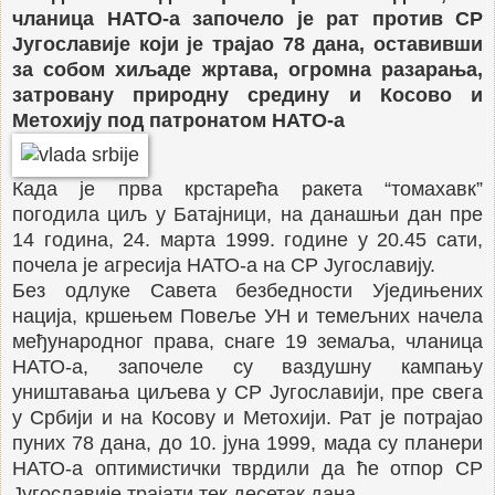
чланица НАТО-а започело је рат против СР
Југославије који је трајао 78 дана, оставивши
за собом хиљаде жртава, огромна разарања,
затровану природну средину и Косово и
Метохију под патронатом НАТО-а
Када је прва крстарећа ракета “томахавк”
погодила циљ у Батајници, на данашњи дан пре
14 година, 24. марта 1999. године у 20.45 сати,
почела је агресија НАТО-а на СР Југославију.
Без одлуке Савета безбедности Уједињених
нација, кршењем Повеље УН и темељних начела
међународног права, снаге 19 земаља, чланица
НАТО-а, започеле су ваздушну кампању
уништавања циљева у СР Југославији, пре свега
у Србији и на Косову и Метохији. Рат је потрајао
пуних 78 дана, до 10. јуна 1999, мада су планери
НАТО-а оптимистички тврдили да ће отпор СР
Југославије трајати тек десетак дана.