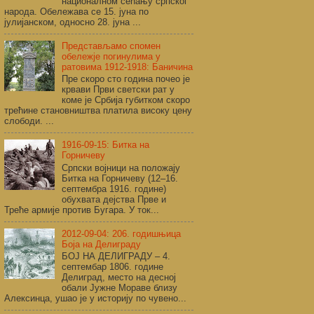
националном сећању српског
народа. Обележава се 15. јуна по
јулијанском, односно 28. јуна ...
Представљамо спомен
обележје погинулима у
ратовима 1912-1918: Баничина
Пре скоро сто година почео је
крвави Први светски рат у
коме је Србија губитком скоро
трећине становништва платила високу цену
слободи. ...
1916-09-15: Битка на
Горничеву
Српски војници на положају
Битка на Горничеву (12–16.
септембра 1916. године)
обухвата дејства Прве и
Треће армије против Бугара. У ток...
2012-09-04: 206. годишњица
Боја на Делиграду
БОЈ НА ДЕЛИГРАДУ – 4.
септембар 1806. године
Делиград, место на десној
обали Јужне Мораве близу
Алексинца, ушао је у историју по чувено...