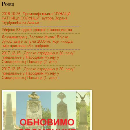
Posts
2018-10-26: Промоција књиге "ЈУНАЦИ
РАТНИЦИ СОЛУНЦИ" аутора Зорана
Ђурђевића из Азање
-
Убијено 53 одсто српског становништва
-
Документарац „Заставе филм“ Војске
Југославије из јула 2000-те, који никада
није приказан због забране...
-
2017-12-15: „Српска страдања у 20. веку“
предавање у Народном музеју у
Смедеревској Паланци (2. део)
-
2017-12-15: „Српска страдања у 20. веку“
предавање у Народном музеју у
Смедеревској Паланци (1. део)
-