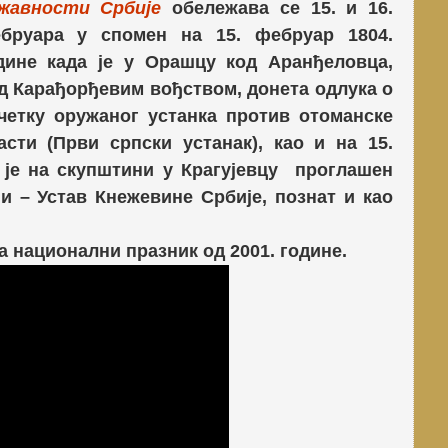
жавности Србије
обележава се 15. и 16.
бруара у спомен на 15. фебруар 1804.
дине када је у Орашцу код Аранђеловца,
д Карађорђевим вођством, донета одлука о
четку оружаног устанка против отоманске
асти
(Први српски устанак), као и на 15.
 је на скупштини у Крагујевцу
проглашен
ји – Устав Кнежевине Србије, познат и као
 национални празник од 2001. године.