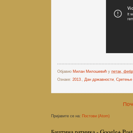
Објавио
Милан Милошевић
у
петак, фебр
Ознаке:
2013.
,
Дан државности
,
Сретење
Поч
Пријавите се на:
Постови (Atom)
Баштина ратника - Google+ Post