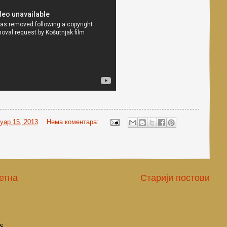
уар 15, 2013
Нема коментара:
етна
Старији постови
s