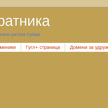
ратника
чких ратова Србије
менике
Гугл+ страница
Домени за удру