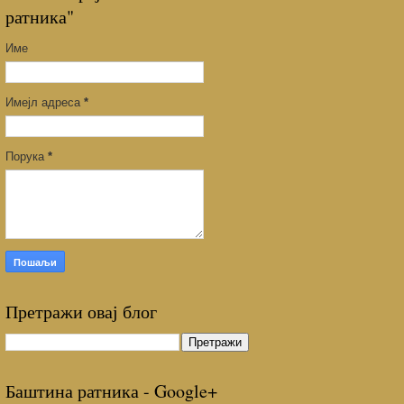
ратника"
Име
Имејл адреса
*
Порука
*
Претражи овај блог
Баштина ратника - Google+