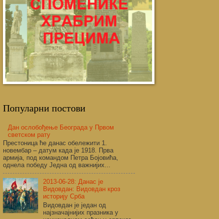
Популарни постови
Дан ослобођење Београда у Првом
светском рату
Престоница ће данас обележити 1.
новембар – датум када је 1918. Прва
армија, под командом Петра Бојовића,
однела победу Једна од важнијих...
2013-06-28: Данас је
Видовдан: Видовдан кроз
историју Срба
Видовдан је један од
најзначајнијих празника у