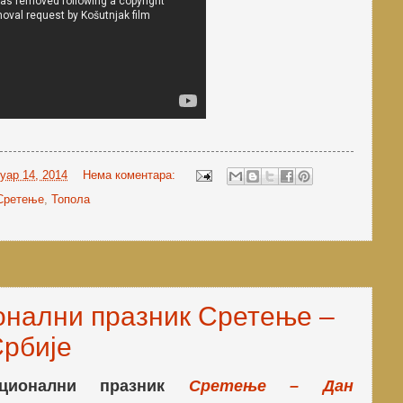
уар 14, 2014
Нема коментара:
Сретење
,
Топола
онални празник Сретење –
Србије
ационални празник
Сретење – Дан