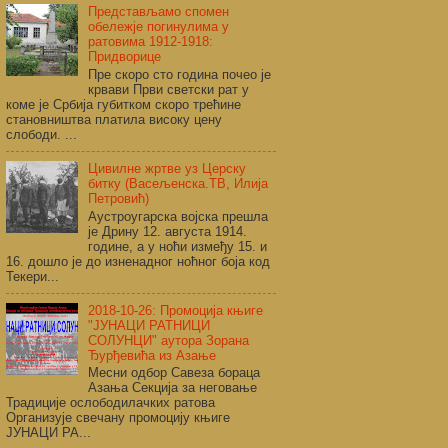
Представљамо спомен
обележје погинулима у
ратовима 1912-1918:
Придворице
Пре скоро сто година почео је
крвави Први светски рат у
коме је Србија губитком скоро трећине
становништва платила високу цену
слободи. ...
Цивилне жртве уз Церску
битку (Васељенска.ТВ, Илија
Петровић)
Аустроугарска војска прешла
је Дрину 12. августа 1914.
године, а у ноћи између 15. и
16. дошло је до изненадног ноћног боја код
Текери...
2018-10-26: Промоција књиге
"ЈУНАЦИ РАТНИЦИ
СОЛУНЦИ" аутора Зорана
Ђурђевића из Азање
Месни одбор Савеза бораца
Азања Секција за неговање
Традиције ослободилачких ратова
Организује свечану промоцију књиге
ЈУНАЦИ РА...