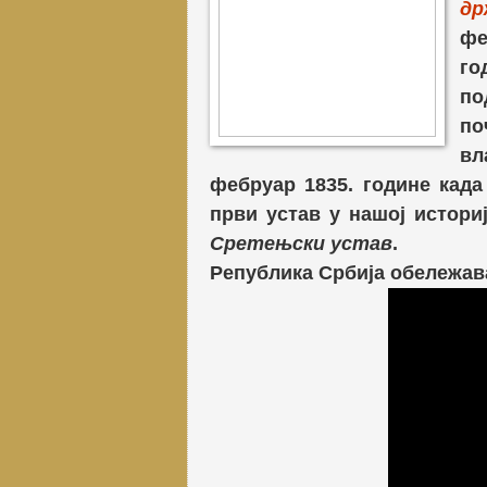
др
фе
го
по
по
вл
фебруар 1835. године када
први устав у нашој истори
Сретењски устав
.
Република Србија обележава