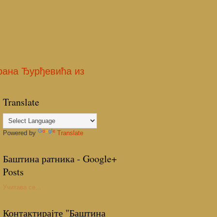
рана Ђурђевића из
Translate
икада није приказан због
Powered by
Translate
у у Смедеревској
Баштина ратника - Google+
Posts
Учитава се...
у у Смедеревској
Контактирајте "Баштина