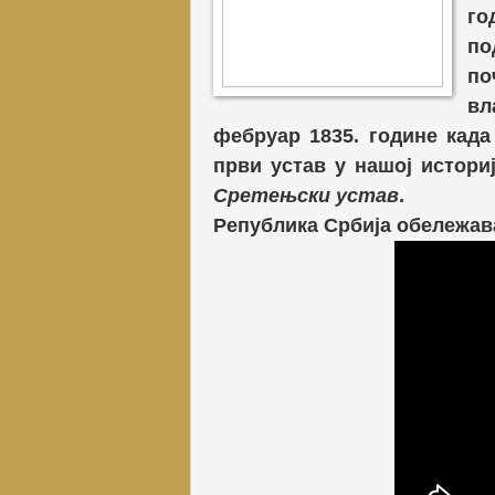
го
по
по
вл
фебруар 1835. године када
први устав у нашој истори
Сретењски устав
.
Република Србија обележава