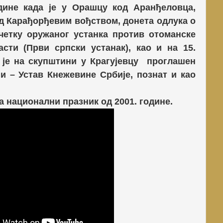
дине када је у Орашцу код Аранђеловца,
д Карађорђевим вођством, донета одлука о
четку оружаног устанка против отоманске
асти
(Први српски устанак), као и на 15.
 је на скупштини у Крагујевцу проглашен
ји – Устав Кнежевине Србије, познат и као
 национални празник од 2001. године.