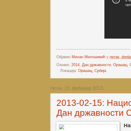
Објавио
Милан Милошевић
у
петак, фебр
Ознаке:
2014
,
Дан државности
,
Орашац
,
Локација:
Орашац, Србија
петак, 15. фебруар 2013.
2013-02-15: Наци
Дан државности 
Н