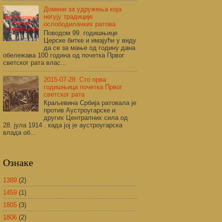
Домени за удружења која
негују традиције
ослободилачких ратова
Поводом 99. годишњице
Церске битке и имајући у виду
да се за мање од годину дана
обележава 100 година од почетка Првог
светског рата влас...
2015-07-28: Сто прва
годишњица почетка Првог
светског рата
Краљевина Србија ратовала је
против Аустроугарске и
других Централних сила од
28. јула 1914 . када јој је аустроугарска
влада об...
Ознаке
1389
(2)
1459
(1)
1805
(3)
1806
(2)