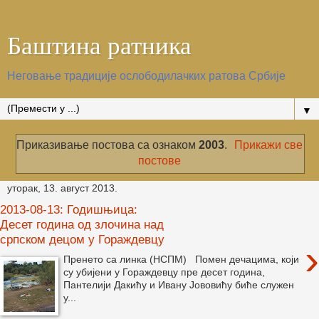
Баштина ратника
Неговање традиције ослободилачких ратова Србије
▼
Приказивање постова са ознаком
2003
.
Прикажи све
постове
уторак, 13. август 2013.
2013-08-13: Годишњица:
Десет година од злочина над
српском децом у Гораждевцу
›
Пренето са линка (НСПМ) Помен дечацима, који
су убијени у Гораждевцу пре десет година,
Пантелији Дакићу и Ивану Јововићу биће служен
у...