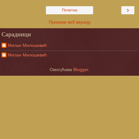
›
Почетна
Прикажи веб верзију
Сарадници
Милан Милошевић
Милан Милошевић
Омогућава
Blogger
.