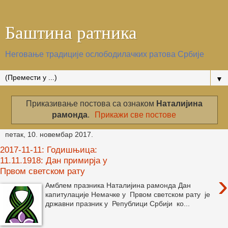
Баштина ратника
Неговање традиције ослободилачких ратова Србије
▼
Приказивање постова са ознаком
Наталијина
рамонда
.
Прикажи све постове
петак, 10. новембар 2017.
2017-11-11: Годишњица:
11.11.1918: Дан примирја у
Првом светском рату
›
Амблем празника Наталијина рамонда Дан
капитулације Немачке у Првом светском рату је
државни празник у Републици Србији ко...