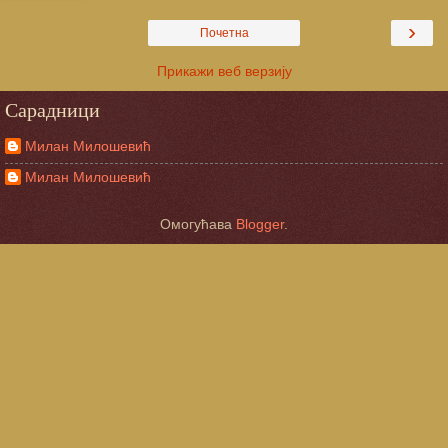
›
Почетна
Прикажи веб верзију
Сарадници
Милан Милошевић
Милан Милошевић
Омогућава
Blogger
.