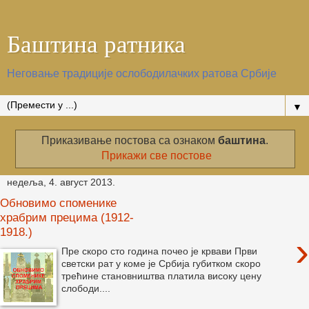
Баштина ратника
Неговање традиције ослободилачких ратова Србије
▼
Приказивање постова са ознаком
баштина
.
Прикажи све постове
недеља, 4. август 2013.
Обновимо споменике
храбрим прецима (1912-
1918.)
›
Пре скоро сто година почео је крвави Први
светски рат у коме је Србија губитком скоро
трећине становништва платила високу цену
слободи....