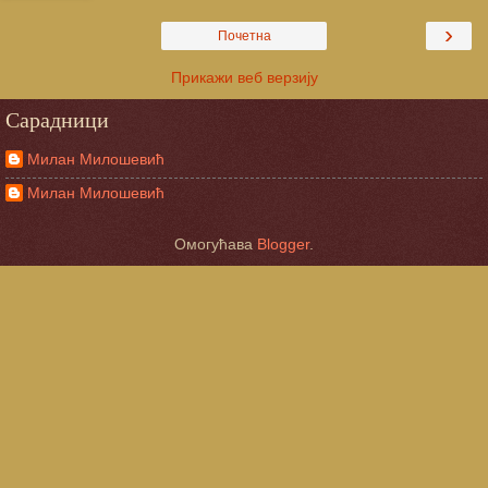
›
Почетна
Прикажи веб верзију
Сарадници
Милан Милошевић
Милан Милошевић
Омогућава
Blogger
.