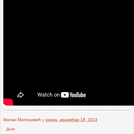
Милан Милошевић
у
среда, децембар 18, 2013
Дели