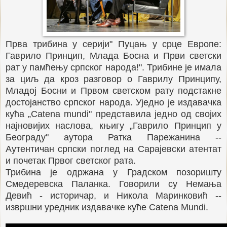
Прва трибина у серији" Пуцањ у срце Европе:
Гаврило Принцип, Млада Босна и Први светски
рат у памћењу српског народа!". Трибине је имала
за циљ да кроз разговор о Гаврилу Принципу,
Младој Босни и Првом светском рату подстакне
достојанство српског народа. Уједно је издавачка
кућа „Catena mundi" представила једно од својих
најновијих наслова, књигу „Гаврило Принцип у
Београду" аутора Ратка Парежанина --
Аутентичан српски поглед на Сарајевски атентат
и почетак Првог светског рата.
Трибина је одржана у Градском позоришту
Смедеревска Паланка. Говорили су Немања
Девић - историчар, и Никола Маринковић --
извршни уредник издавачке куће Catena Mundi.