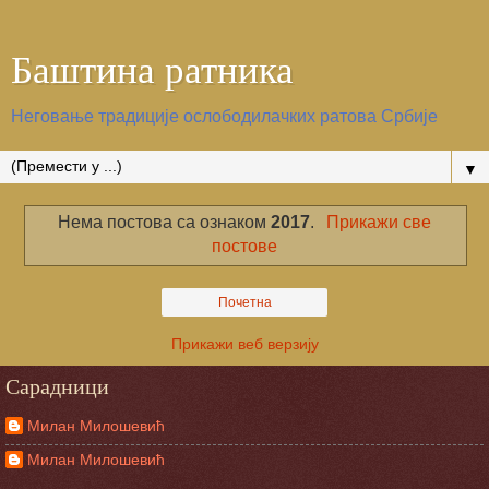
Баштина ратника
Неговање традиције ослободилачких ратова Србије
▼
Нема постова са ознаком
2017
.
Прикажи све
постове
Почетна
Прикажи веб верзију
Сарадници
Милан Милошевић
Милан Милошевић